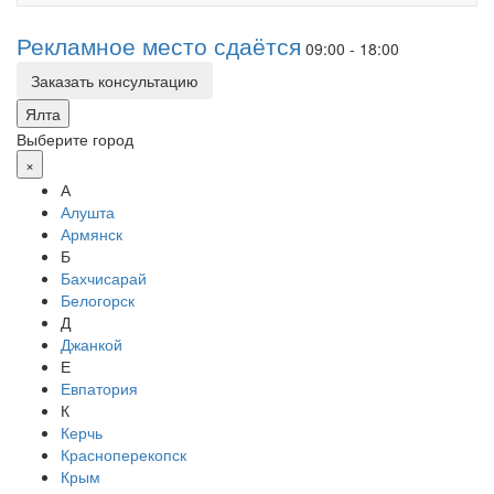
navigati
Рекламное место сдаётся
09:00 - 18:00
Заказать консультацию
Ялта
Выберите город
×
А
Алушта
Армянск
Б
Бахчисарай
Белогорск
Д
Джанкой
Е
Евпатория
К
Керчь
Красноперекопск
Крым