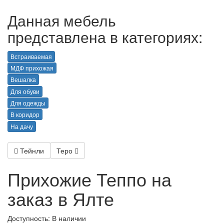
Данная мебель
представлена в категориях:
Встраиваемая
МДФ прихожая
Вешалка
Для обуви
Для одежды
В коридор
На дачу
Тейнли
Теро
Прихожие Теппо на
заказ в Ялте
Доступность: В наличии