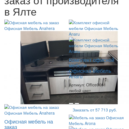
в Ялте
Комплект офисной
мебели
Офисная Мебель
Anaru
Артикул:
Office0061
любой цвет
любые размеры и форма
Заказать от
57 713 руб.
Офисная мебель на
заказ