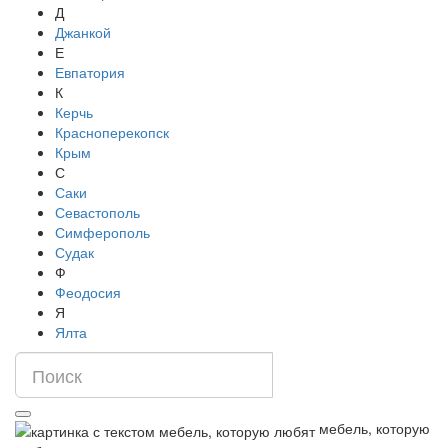
Д
Джанкой
Е
Евпатория
К
Керчь
Красноперекопск
Крым
С
Саки
Севастополь
Симферополь
Судак
Ф
Феодосия
Я
Ялта
мебель, которую