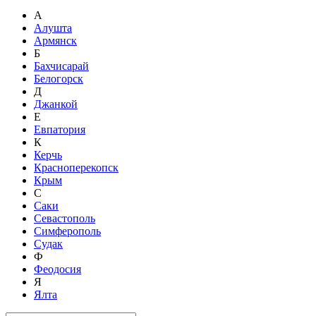
А
Алушта
Армянск
Б
Бахчисарай
Белогорск
Д
Джанкой
Е
Евпатория
К
Керчь
Красноперекопск
Крым
С
Саки
Севастополь
Симферополь
Судак
Ф
Феодосия
Я
Ялта