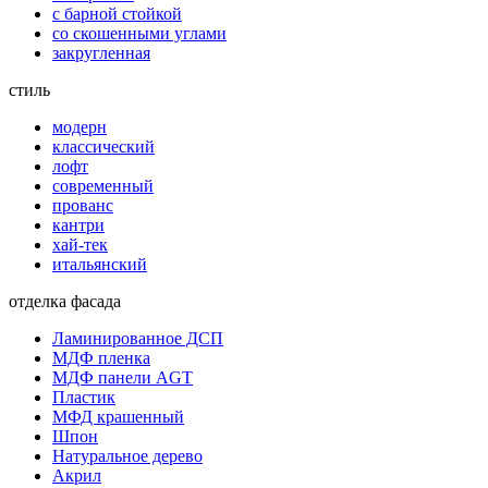
с барной стойкой
со скошенными углами
закругленная
стиль
модерн
классический
лофт
современный
прованс
кантри
хай-тек
итальянский
отделка фасада
Ламинированное ДСП
МДФ пленка
МДФ панели AGT
Пластик
МФД крашенный
Шпон
Натуральное дерево
Акрил