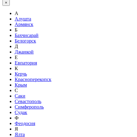
×
А
Алушта
Армянск
Б
Бахчисарай
Белогорск
Д
Джанкой
Е
Евпатория
К
Керчь
Красноперекопск
Крым
С
Саки
Севастополь
Симферополь
Судак
Ф
Феодосия
Я
Ялта