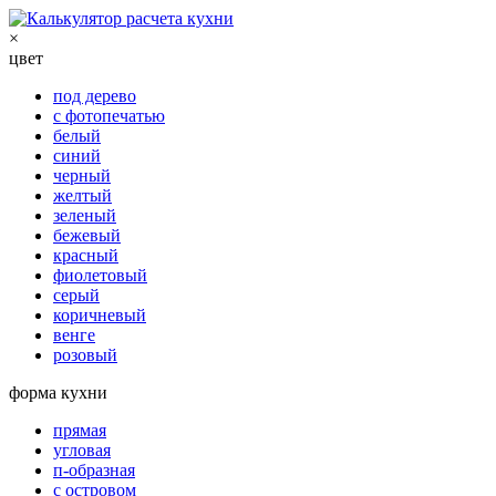
×
цвет
под дерево
с фотопечатью
белый
синий
черный
желтый
зеленый
бежевый
красный
фиолетовый
серый
коричневый
венге
розовый
форма кухни
прямая
угловая
п-образная
с островом