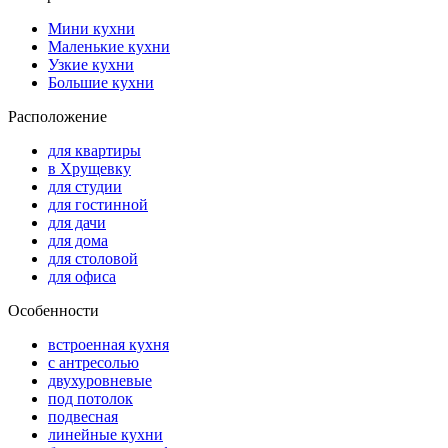
Мини кухни
Маленькие кухни
Узкие кухни
Большие кухни
Расположение
для квартиры
в Хрущевку
для студии
для гостинной
для дачи
для дома
для столовой
для офиса
Особенности
встроенная кухня
с антресолью
двухуровневые
под потолок
подвесная
линейные кухни