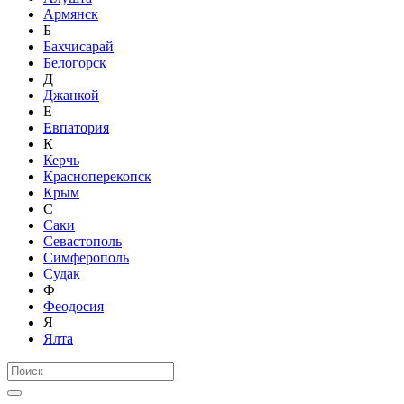
Армянск
Б
Бахчисарай
Белогорск
Д
Джанкой
Е
Евпатория
К
Керчь
Красноперекопск
Крым
С
Саки
Севастополь
Симферополь
Судак
Ф
Феодосия
Я
Ялта